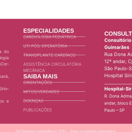
ESPECIALIDADES
CONSULT
CARDIOLOGIA PEDIÁTRICA
Consultório
UTI PÓS-OPERATÓRIA
Guimarães
ca do
Rua Dona Ad
TRANSPLANTE CARDÍACO
logia
12º andar, Cj
nCor-
ASSISTÊNCIA CIRCULATÓRIA
São Paulo-S
MECÂNICA
Hospital Sír
SAIBA MAIS
bará,
ORIENTAÇÕES
Hospital-Sí
írio-
MITOS/VERDADES
R. Dona Adma 
DOENÇAS
ios e
andar, bloco E
PUBLICAÇÕES
Paulo – SP
Drª Vanessa Guimarães © 2022 - Todos os direitos reservados.