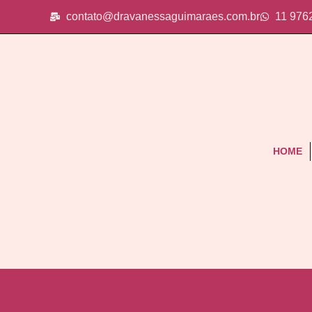
contato@dravanessaguimaraes.com.br
11 976
HOME