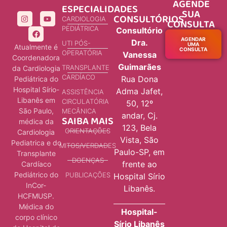
AGENDE
ESPECIALIDADES
SUA
CONSULTÓRIOS
CARDIOLOGIA
CONSULTA
PEDIÁTRICA
Consultório
AGENDAR
Dra.
UTI PÓS-
UMA
Atualmente é
CONSULTA
OPERATÓRIA
Vanessa
Coordenadora
Guimarães
TRANSPLANTE
da Cardiologia
CARDÍACO
Rua Dona
Pediátrica do
Hospital Sírio-
Adma Jafet,
ASSISTÊNCIA
Libanês em
CIRCULATÓRIA
50, 12º
São Paulo,
MECÂNICA
andar, Cj.
SAIBA MAIS
médica da
123, Bela
ORIENTAÇÕES
Cardiologia
Vista, São
Pediatrica e do
MITOS/VERDADES
Paulo-SP, em
Transplante
DOENÇAS
frente ao
Cardíaco
Pediátrico do
PUBLICAÇÕES
Hospital Sírio
InCor-
Libanês.
HCFMUSP.
Médica do
Hospital-
corpo clínico
Sírio Libanês