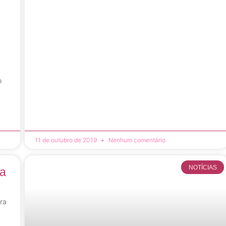
o
11 de outubro de 2019
Nenhum comentário
NOTÍCIAS
da
ra