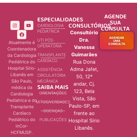
AGENDE
ESPECIALIDADES
SUA
CONSULTÓRIOS
CARDIOLOGIA
CONSULTA
PEDIÁTRICA
Consultório
AGENDAR
Dra.
UTI PÓS-
UMA
Atualmente é
CONSULTA
OPERATÓRIA
Vanessa
Coordenadora
Guimarães
TRANSPLANTE
da Cardiologia
CARDÍACO
Rua Dona
Pediátrica do
Hospital Sírio-
Adma Jafet,
ASSISTÊNCIA
Libanês em
CIRCULATÓRIA
50, 12º
São Paulo,
MECÂNICA
andar, Cj.
SAIBA MAIS
médica da
123, Bela
ORIENTAÇÕES
Cardiologia
Vista, São
Pediatrica e do
MITOS/VERDADES
Paulo-SP, em
Transplante
DOENÇAS
frente ao
Cardíaco
Pediátrico do
PUBLICAÇÕES
Hospital Sírio
InCor-
Libanês.
HCFMUSP.