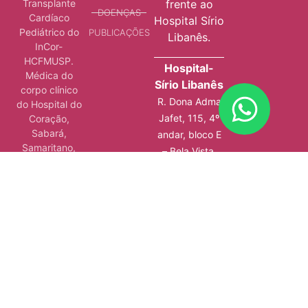
Transplante
frente ao
DOENÇAS
Cardíaco
Hospital Sírio
Pediátrico do
PUBLICAÇÕES
Libanês.
InCor-
HCFMUSP.
Hospital-
Médica do
Sírio Libanês
corpo clínico
R. Dona Adma
do Hospital do
Jafet, 115, 4º
Coração,
Sabará,
andar, bloco E
Samaritano,
– Bela Vista,
São Luiz e
São Paulo – SP
Maternidade
Star.
Pós-graduada
em Gestão em
Saúde, pelo
Instituto Sírio-
Libanês de
Ensino e
Pesquisa.
Além de ser