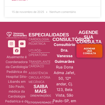
15 de novembro de 2025
Nenhum comentário
AGENDE
ESPECIALIDADES
SUA
CONSULTÓRIOS
CARDIOLOGIA
CONSULTA
PEDIÁTRICA
Consultório
AGENDAR
Dra.
UTI PÓS-
UMA
CONSULTA
OPERATÓRIA
Vanessa
Atualmente é
Guimarães
Coordenadora
TRANSPLANTE
CARDÍACO
da Cardiologia
Rua Dona
Pediátrica do
Adma Jafet,
ASSISTÊNCIA
Hospital Sírio-
CIRCULATÓRIA
50, 12º
Libanês em
MECÂNICA
andar, Cj.
SAIBA
São Paulo,
123, Bela
MAIS
médica da
Vista, São
ORIENTAÇÕES
Cardiologia
Paulo-SP, em
Pediatrica e do
MITOS/VERDADES