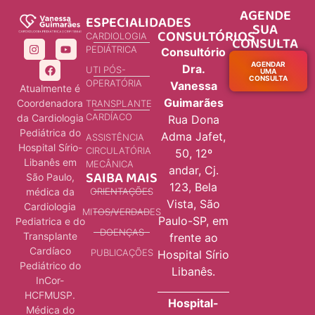
AGENDE
ESPECIALIDADES
SUA
CONSULTÓRIOS
CARDIOLOGIA
CONSULTA
PEDIÁTRICA
Consultório
AGENDAR
Dra.
UTI PÓS-
UMA
CONSULTA
OPERATÓRIA
Vanessa
Atualmente é
Guimarães
Coordenadora
TRANSPLANTE
CARDÍACO
da Cardiologia
Rua Dona
Pediátrica do
Adma Jafet,
ASSISTÊNCIA
Hospital Sírio-
CIRCULATÓRIA
50, 12º
Libanês em
MECÂNICA
andar, Cj.
SAIBA MAIS
São Paulo,
123, Bela
ORIENTAÇÕES
médica da
Vista, São
Cardiologia
MITOS/VERDADES
Paulo-SP, em
Pediatrica e do
DOENÇAS
Transplante
frente ao
Cardíaco
PUBLICAÇÕES
Hospital Sírio
Pediátrico do
Libanês.
InCor-
HCFMUSP.
Hospital-
Médica do