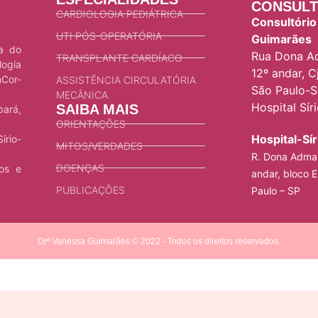
CONSULT
CARDIOLOGIA PEDIÁTRICA
Consultório
UTI PÓS-OPERATÓRIA
Guimarães
ca do
Rua Dona Ad
TRANSPLANTE CARDÍACO
logia
12º andar, Cj
nCor-
ASSISTÊNCIA CIRCULATÓRIA
São Paulo-S
MECÂNICA
Hospital Sír
SAIBA MAIS
bará,
ORIENTAÇÕES
Hospital-Sí
írio-
MITOS/VERDADES
R. Dona Adma 
DOENÇAS
ios e
andar, bloco E
PUBLICAÇÕES
Paulo – SP
Drª Vanessa Guimarães © 2022 - Todos os direitos reservados.