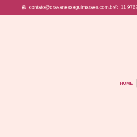
contato@dravanessaguimaraes.com.br
11 976
HOME