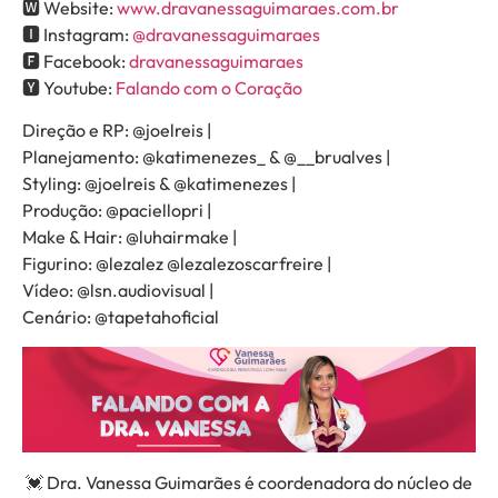
🆆 Website:
www.dravanessaguimaraes.com.br
🅸 Instagram:
@dravanessaguimaraes
🅵 Facebook:
dravanessaguimaraes
🆈 Youtube:
Falando com o Coração
Direção e RP: @joelreis |
Planejamento: @katimenezes_ & @_
_brualves |
Styling: @joelreis & @katimenezes
|
Produção: @paciellopri |
Make & Hair: @luhairmake |
Figurino: @lezalez @lezalezoscarfreire |
Vídeo: @lsn.audiovisual |
Cenário: @tapetahoficial
💓 Dra. Vanessa Guimarães é coordenadora do núcleo de