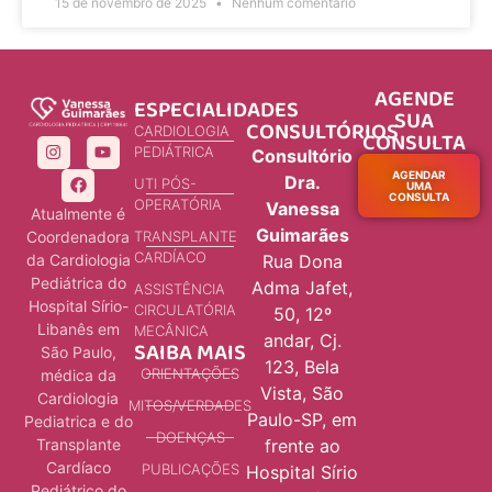
15 de novembro de 2025
Nenhum comentário
AGENDE
ESPECIALIDADES
SUA
CONSULTÓRIOS
CARDIOLOGIA
CONSULTA
PEDIÁTRICA
Consultório
AGENDAR
Dra.
UTI PÓS-
UMA
CONSULTA
OPERATÓRIA
Vanessa
Atualmente é
Guimarães
Coordenadora
TRANSPLANTE
CARDÍACO
da Cardiologia
Rua Dona
Pediátrica do
Adma Jafet,
ASSISTÊNCIA
Hospital Sírio-
CIRCULATÓRIA
50, 12º
Libanês em
MECÂNICA
andar, Cj.
SAIBA MAIS
São Paulo,
123, Bela
ORIENTAÇÕES
médica da
Vista, São
Cardiologia
MITOS/VERDADES
Paulo-SP, em
Pediatrica e do
DOENÇAS
Transplante
frente ao
Cardíaco
PUBLICAÇÕES
Hospital Sírio
Pediátrico do