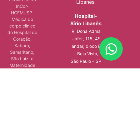
Libanês.
InCor-
HCFMUSP.
Hospital-
Médica do
Sírio Libanês
corpo clínico
R. Dona Adma
do Hospital do
Jafet, 115, 4º
Coração,
Sabará,
andar, bloco E
Samaritano,
– Bela Vista,
São Luiz e
São Paulo – SP
Maternidade
Star.
Pós-graduada
em Gestão em
Saúde, pelo
Instituto Sírio-
Libanês de
Ensino e
Pesquisa.
Além de ser
autora de 4
livros, atuar em