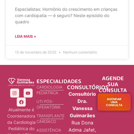
Especialistas: Hormônio do crescimento em crianças
com cardiopatia — é seguro? Neste episódio do
quadro
LEIA MAIS »
15 de novembro de 2025
Nenhum comentário
AGENDE
ESPECIALIDADES
SUA
CONSULTÓRIOS
CARDIOLOGIA
CONSULTA
PEDIÁTRICA
Consultório
AGENDAR
Dra.
UTI PÓS-
UMA
CONSULTA
OPERATÓRIA
Vanessa
Atualmente é
Guimarães
Coordenadora
TRANSPLANTE
CARDÍACO
da Cardiologia
Rua Dona
Pediátrica do
Adma Jafet,
ASSISTÊNCIA