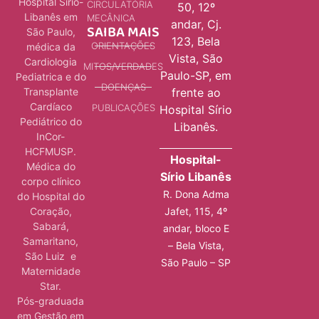
Hospital Sírio-
CIRCULATÓRIA
50, 12º
Libanês em
MECÂNICA
andar, Cj.
SAIBA MAIS
São Paulo,
123, Bela
ORIENTAÇÕES
médica da
Vista, São
Cardiologia
MITOS/VERDADES
Paulo-SP, em
Pediatrica e do
DOENÇAS
Transplante
frente ao
Cardíaco
PUBLICAÇÕES
Hospital Sírio
Pediátrico do
Libanês.
InCor-
HCFMUSP.
Hospital-
Médica do
Sírio Libanês
corpo clínico
R. Dona Adma
do Hospital do
Jafet, 115, 4º
Coração,
Sabará,
andar, bloco E
Samaritano,
– Bela Vista,
São Luiz e
São Paulo – SP
Maternidade
Star.
Pós-graduada
em Gestão em