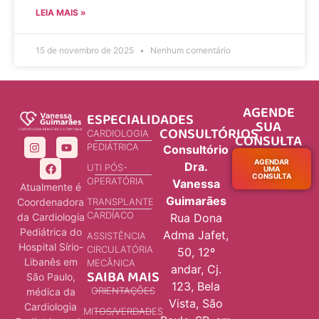
LEIA MAIS »
15 de novembro de 2025
Nenhum comentário
AGENDE
ESPECIALIDADES
SUA
CONSULTÓRIOS
CARDIOLOGIA
CONSULTA
PEDIÁTRICA
Consultório
AGENDAR
Dra.
UTI PÓS-
UMA
CONSULTA
OPERATÓRIA
Vanessa
Atualmente é
Guimarães
Coordenadora
TRANSPLANTE
CARDÍACO
da Cardiologia
Rua Dona
Pediátrica do
Adma Jafet,
ASSISTÊNCIA
Hospital Sírio-
CIRCULATÓRIA
50, 12º
Libanês em
MECÂNICA
andar, Cj.
SAIBA MAIS
São Paulo,
123, Bela
ORIENTAÇÕES
médica da
Vista, São
Cardiologia
MITOS/VERDADES