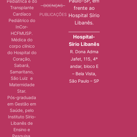
Paulo-SP, em
Pediatrica e do
DOENÇAS
Transplante
frente ao
Cardíaco
PUBLICAÇÕES
Hospital Sírio
Pediátrico do
Libanês.
InCor-
HCFMUSP.
Hospital-
Médica do
Sírio Libanês
corpo clínico
R. Dona Adma
do Hospital do
Jafet, 115, 4º
Coração,
Sabará,
andar, bloco E
Samaritano,
– Bela Vista,
São Luiz e
São Paulo – SP
Maternidade
Star.
Pós-graduada
em Gestão em
Saúde, pelo
Instituto Sírio-
Libanês de
Ensino e
Pesquisa.