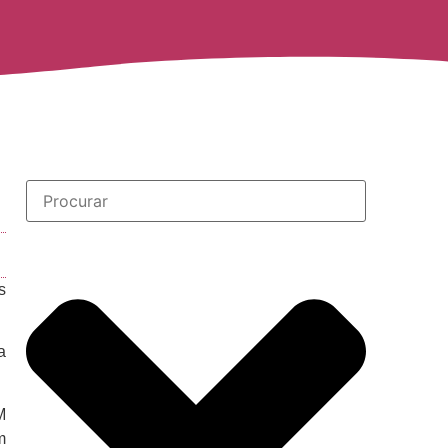
s
a
M
m