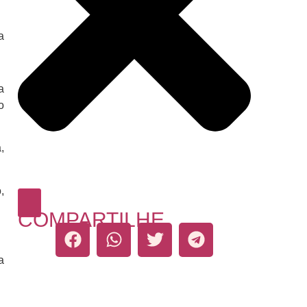
a
a
o
,
,
COMPARTILHE
a