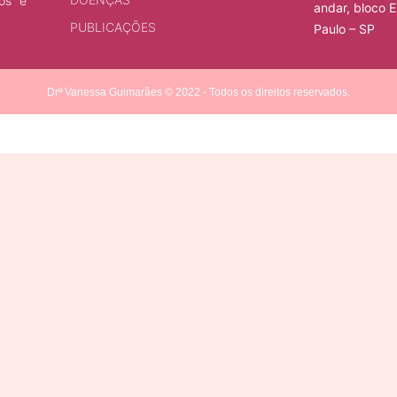
ios e
andar, bloco E
PUBLICAÇÕES
Paulo – SP
Drª Vanessa Guimarães © 2022 - Todos os direitos reservados.