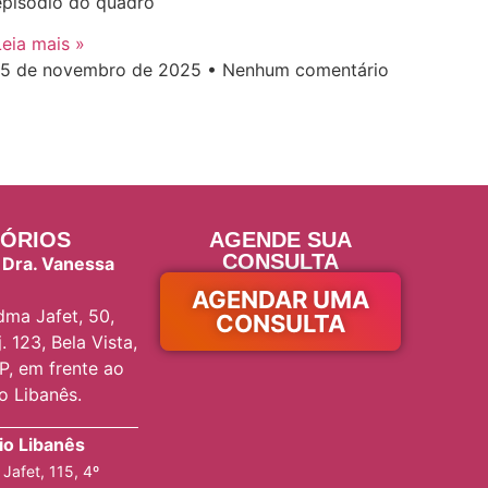
episódio do quadro
Leia mais »
15 de novembro de 2025
Nenhum comentário
ÓRIOS
AGENDE SUA
CONSULTA
 Dra. Vanessa
AGENDAR UMA
ma Jafet, 50,
CONSULTA
. 123, Bela Vista,
P, em frente ao
io Libanês.
rio Libanês
Jafet, 115, 4º