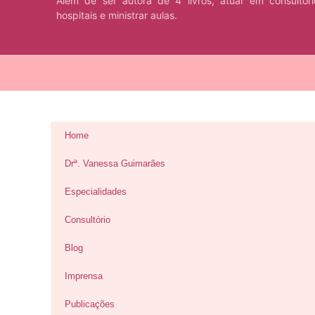
Além de ser autora de 4 livros, atuar em consultór
hospitais e ministrar aulas.
Home
Drª. Vanessa Guimarães
Especialidades
Consultório
Blog
Imprensa
Publicações