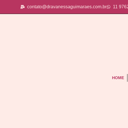
contato@dravanessaguimaraes.com.br
11 976
HOME