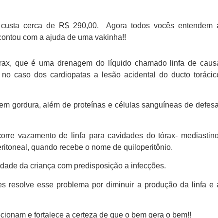
a custa cerca de R$ 290,00. Agora todos vocês entendem 
ontou com a ajuda de uma vakinha!!
tórax, que é uma drenagem do líquido chamado linfa de caus
o caso dos cardiopatas a lesão acidental do ducto torácic
a em gordura, além de proteínas e células sanguíneas de defesa
orre vazamento de linfa para cavidades do tórax- mediastino
itoneal, quando recebe o nome de quiloperitônio.
dade da criança com predisposição a infecções.
s resolve esse problema por diminuir a produção da linfa e 
cionam e fortalece a certeza de que o bem gera o bem!!