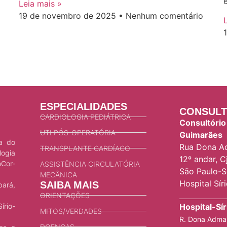
Leia mais »
19 de novembro de 2025
Nenhum comentário
ESPECIALIDADES
CONSULT
CARDIOLOGIA PEDIÁTRICA
Consultório
UTI PÓS-OPERATÓRIA
Guimarães
ca do
Rua Dona Ad
TRANSPLANTE CARDÍACO
logia
12º andar, Cj
nCor-
ASSISTÊNCIA CIRCULATÓRIA
São Paulo-S
MECÂNICA
Hospital Sír
SAIBA MAIS
bará,
ORIENTAÇÕES
Hospital-Sí
írio-
MITOS/VERDADES
R. Dona Adma 
DOENÇAS