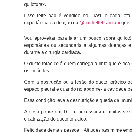
quilotórax.
Esse leite não é vendido no Brasil e cada lat
importância da doação da
@michellebranzani
que c
Vou aproveitar para falar um pouco sobre quilo
espontânea ou secundária a algumas doenças e n
durante a cirurgia cardíaca.
O ducto torácico é quem carrega a linfa que é ric
os linfócitos.
Com a obstrução ou a lesão do ducto torácico oc
espaço pleural e quando no abdome- a cavidade per
Essa condição leva a desnutrição e queda da imuni
A dieta pobre em TCL é necessária e muitas veze
cicatrização do ducto torácico.
Felicidade demais pessoal!! Atitudes assim me emo