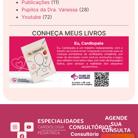
Publicações
(11)
Pupilos da Dra. Vanessa
(28)
Youtube
(72)
CONHEÇA MEUS LIVROS
AGENDE
ESPECIALIDADES
SUA
CONSULTÓRIOS
CARDIOLOGIA
CONSULTA
PEDIÁTRICA
Consultório