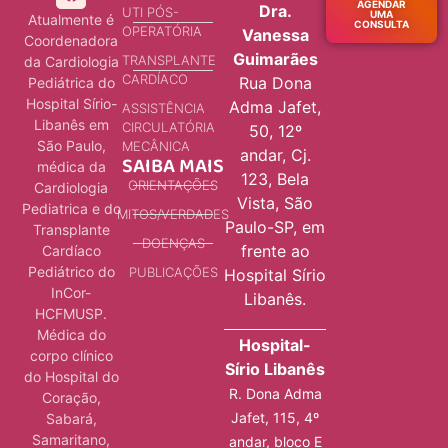
AGENDAR
Dra.
UTI PÓS-
UMA
Atualmente é
CONSULTA
OPERATÓRIA
Vanessa
Coordenadora
Guimarães
TRANSPLANTE
da Cardiologia
CARDÍACO
Rua Dona
Pediátrica do
Hospital Sírio-
Adma Jafet,
ASSISTÊNCIA
Libanês em
CIRCULATÓRIA
50, 12º
São Paulo,
MECÂNICA
andar, Cj.
SAIBA MAIS
médica da
123, Bela
ORIENTAÇÕES
Cardiologia
Vista, São
Pediatrica e do
MITOS/VERDADES
Paulo-SP, em
Transplante
DOENÇAS
frente ao
Cardíaco
Pediátrico do
PUBLICAÇÕES
Hospital Sírio
InCor-
Libanês.
HCFMUSP.
Médica do
Hospital-
corpo clínico
Sírio Libanês
do Hospital do
R. Dona Adma
Coração,
Jafet, 115, 4º
Sabará,
Samaritano,
andar, bloco E