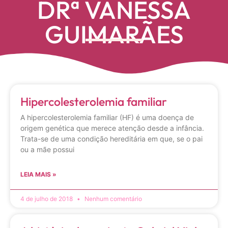
DRª VANESSA
GUIMARÃES
Hipercolesterolemia familiar
A hipercolesterolemia familiar (HF) é uma doença de
origem genética que merece atenção desde a infância.
Trata-se de uma condição hereditária em que, se o pai
ou a mãe possui
LEIA MAIS »
4 de julho de 2018
Nenhum comentário