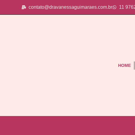
contato@dravanessaguimaraes.com.br
11 976
HOME