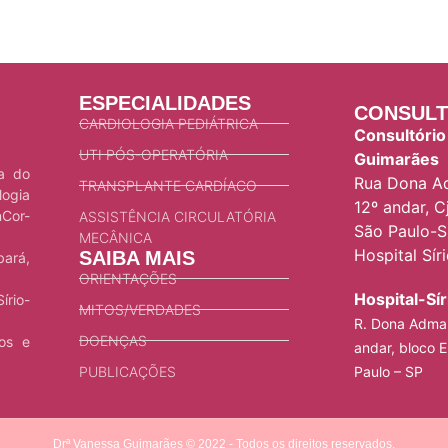
ESPECIALIDADES
CONSULT
CARDIOLOGIA PEDIÁTRICA
Consultório
UTI PÓS-OPERATÓRIA
Guimarães
ca do
Rua Dona Ad
TRANSPLANTE CARDÍACO
logia
12º andar, Cj
nCor-
ASSISTÊNCIA CIRCULATÓRIA
São Paulo-S
MECÂNICA
Hospital Sír
SAIBA MAIS
bará,
ORIENTAÇÕES
Hospital-Sí
írio-
MITOS/VERDADES
R. Dona Adma 
DOENÇAS
ios e
andar, bloco E
PUBLICAÇÕES
Paulo – SP
Drª Vanessa Guimarães © 2022 - Todos os direitos reservados.