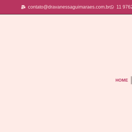
contato@dravanessaguimaraes.com.br
11 976
HOME