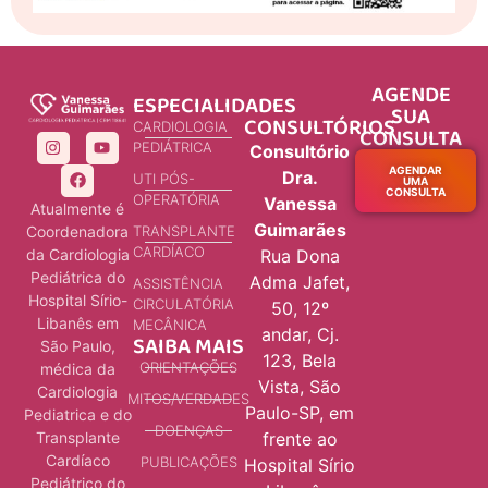
AGENDE
ESPECIALIDADES
SUA
CONSULTÓRIOS
CARDIOLOGIA
CONSULTA
PEDIÁTRICA
Consultório
AGENDAR
Dra.
UTI PÓS-
UMA
CONSULTA
OPERATÓRIA
Vanessa
Atualmente é
Guimarães
Coordenadora
TRANSPLANTE
CARDÍACO
da Cardiologia
Rua Dona
Pediátrica do
Adma Jafet,
ASSISTÊNCIA
Hospital Sírio-
CIRCULATÓRIA
50, 12º
Libanês em
MECÂNICA
andar, Cj.
SAIBA MAIS
São Paulo,
123, Bela
ORIENTAÇÕES
médica da
Vista, São
Cardiologia
MITOS/VERDADES
Paulo-SP, em
Pediatrica e do
DOENÇAS
Transplante
frente ao
Cardíaco
PUBLICAÇÕES
Hospital Sírio
Pediátrico do