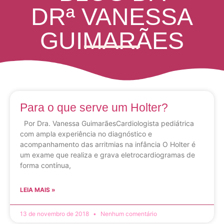
DRª VANESSA
GUIMARÃES
Para o que serve um Holter?
Por Dra. Vanessa GuimarãesCardiologista pediátrica
com ampla experiência no diagnóstico e
acompanhamento das arritmias na infância O Holter é
um exame que realiza e grava eletrocardiogramas de
forma contínua,
LEIA MAIS »
13 de novembro de 2018
Nenhum comentário