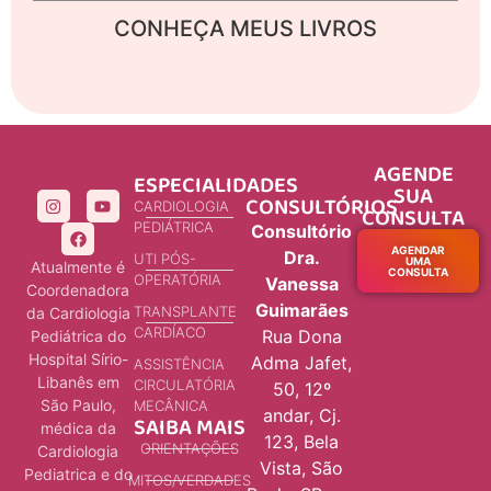
CONHEÇA MEUS LIVROS
AGENDE
ESPECIALIDADES
SUA
CONSULTÓRIOS
CARDIOLOGIA
CONSULTA
PEDIÁTRICA
Consultório
AGENDAR
Dra.
UTI PÓS-
UMA
Atualmente é
CONSULTA
OPERATÓRIA
Vanessa
Coordenadora
Guimarães
TRANSPLANTE
da Cardiologia
CARDÍACO
Rua Dona
Pediátrica do
Hospital Sírio-
Adma Jafet,
ASSISTÊNCIA
Libanês em
CIRCULATÓRIA
50, 12º
São Paulo,
MECÂNICA
andar, Cj.
SAIBA MAIS
médica da
123, Bela
ORIENTAÇÕES
Cardiologia
Vista, São
Pediatrica e do
MITOS/VERDADES