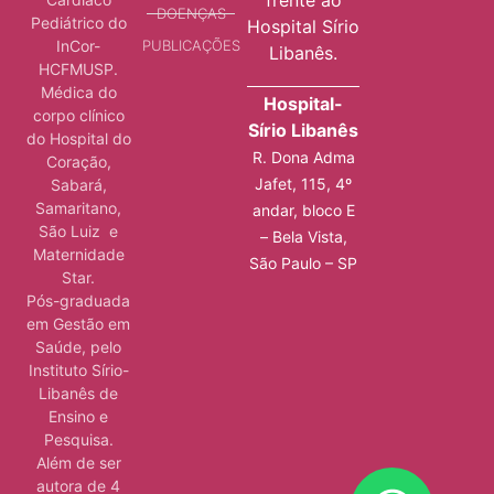
frente ao
DOENÇAS
Pediátrico do
Hospital Sírio
InCor-
PUBLICAÇÕES
Libanês.
HCFMUSP.
Médica do
Hospital-
corpo clínico
Sírio Libanês
do Hospital do
R. Dona Adma
Coração,
Jafet, 115, 4º
Sabará,
Samaritano,
andar, bloco E
São Luiz e
– Bela Vista,
Maternidade
São Paulo – SP
Star.
Pós-graduada
em Gestão em
Saúde, pelo
Instituto Sírio-
Libanês de
Ensino e
Pesquisa.
Além de ser
autora de 4