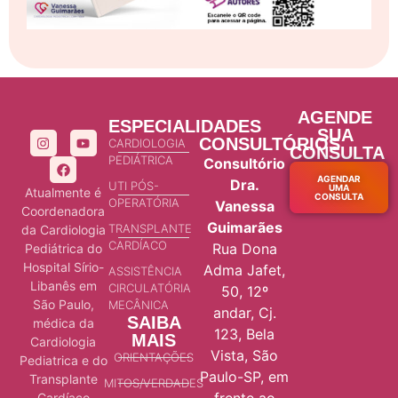
AGENDE
ESPECIALIDADES
SUA
CONSULTÓRIOS
CARDIOLOGIA
CONSULTA
PEDIÁTRICA
Consultório
AGENDAR
Dra.
UTI PÓS-
UMA
Atualmente é
CONSULTA
OPERATÓRIA
Vanessa
Coordenadora
Guimarães
TRANSPLANTE
da Cardiologia
CARDÍACO
Rua Dona
Pediátrica do
Hospital Sírio-
Adma Jafet,
ASSISTÊNCIA
Libanês em
CIRCULATÓRIA
50, 12º
São Paulo,
MECÂNICA
andar, Cj.
SAIBA
médica da
123, Bela
MAIS
Cardiologia
Vista, São
ORIENTAÇÕES
Pediatrica e do
Paulo-SP, em
Transplante
MITOS/VERDADES
Cardíaco