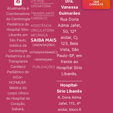
Dra.
UTI PÓS-
UMA
CONSULTA
OPERATÓRIA
Vanessa
Atualmente é
Guimarães
Coordenadora
TRANSPLANTE
CARDÍACO
da Cardiologia
Rua Dona
Pediátrica do
Adma Jafet,
ASSISTÊNCIA
Hospital Sírio-
CIRCULATÓRIA
50, 12º
Libanês em
MECÂNICA
andar, Cj.
SAIBA MAIS
São Paulo,
123, Bela
ORIENTAÇÕES
médica da
Vista, São
Cardiologia
MITOS/VERDADES
Paulo-SP, em
Pediatrica e do
DOENÇAS
Transplante
frente ao
Cardíaco
PUBLICAÇÕES
Hospital Sírio
Pediátrico do
Libanês.
InCor-
HCFMUSP.
Hospital-
Médica do
Sírio Libanês
corpo clínico
R. Dona Adma
do Hospital do
Jafet, 115, 4º
Coração,
Sabará,
andar, bloco E