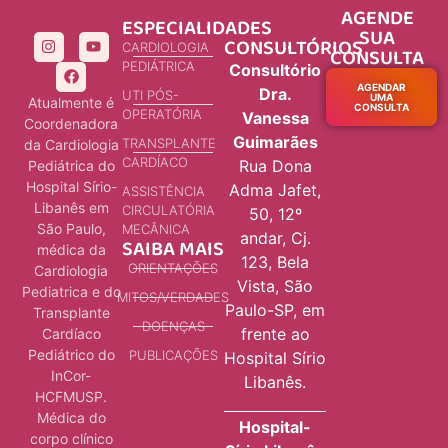
AGENDE
ESPECIALIDADES
SUA
CONSULTÓRIOS
CARDIOLOGIA
CONSULTA
PEDIÁTRICA
Consultório
AGENDAR
Dra.
UTI PÓS-
UMA
Atualmente é
CONSULTA
OPERATÓRIA
Vanessa
Coordenadora
Guimarães
TRANSPLANTE
da Cardiologia
CARDÍACO
Rua Dona
Pediátrica do
Hospital Sírio-
Adma Jafet,
ASSISTÊNCIA
Libanês em
CIRCULATÓRIA
50, 12º
São Paulo,
MECÂNICA
andar, Cj.
SAIBA MAIS
médica da
123, Bela
ORIENTAÇÕES
Cardiologia
Vista, São
Pediatrica e do
MITOS/VERDADES
Paulo-SP, em
Transplante
DOENÇAS
frente ao
Cardíaco
Pediátrico do
PUBLICAÇÕES
Hospital Sírio
InCor-
Libanês.
HCFMUSP.
Médica do
Hospital-
corpo clínico