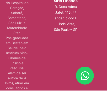
Sírio Libanês
do Hospital do
R. Dona Adma
Coração,
Jafet, 115, 4º
Sabará,
Samaritano,
andar, bloco E
São Luiz e
– Bela Vista,
Maternidade
São Paulo – SP
Star.
Pós-graduada
em Gestão em
Saúde, pelo
Instituto Sírio-
Libanês de
Ensino e
Pesquisa.
Além de ser
autora de 4
livros, atuar em
consultórios e
hospitais e
ministrar aulas.