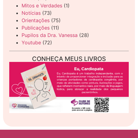
Mitos e Verdades
(1)
Notícias
(73)
Orientações
(75)
Publicações
(11)
Pupilos da Dra. Vanessa
(28)
Youtube
(72)
CONHEÇA MEUS LIVROS