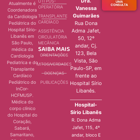
Dra.
UTI PÓS-
UMA
Atualmente é
CONSULTA
OPERATÓRIA
Vanessa
Coordenadora
Guimarães
TRANSPLANTE
da Cardiologia
CARDÍACO
Rua Dona
Pediátrica do
Hospital Sírio-
Adma Jafet,
ASSISTÊNCIA
Libanês em
CIRCULATÓRIA
50, 12º
São Paulo,
MECÂNICA
andar, Cj.
SAIBA MAIS
médica da
123, Bela
ORIENTAÇÕES
Cardiologia
Vista, São
Pediatrica e do
MITOS/VERDADES
Paulo-SP, em
Transplante
DOENÇAS
frente ao
Cardíaco
Pediátrico do
PUBLICAÇÕES
Hospital Sírio
InCor-
Libanês.
HCFMUSP.
Médica do
Hospital-
corpo clínico
Sírio Libanês
do Hospital do
R. Dona Adma
Coração,
Jafet, 115, 4º
Sabará,
Samaritano,
andar, bloco E