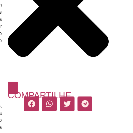
m
e
a
r
o
o
COMPARTILHE
,
a
o
a