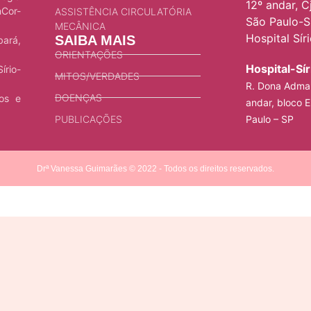
12º andar, Cj
nCor-
ASSISTÊNCIA CIRCULATÓRIA
São Paulo-S
MECÂNICA
Hospital Sír
SAIBA MAIS
bará,
ORIENTAÇÕES
Hospital-Sí
írio-
MITOS/VERDADES
R. Dona Adma 
DOENÇAS
ios e
andar, bloco E
PUBLICAÇÕES
Paulo – SP
Drª Vanessa Guimarães © 2022 - Todos os direitos reservados.