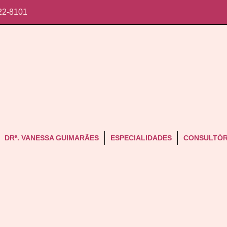
22-8101
DRª. VANESSA GUIMARÃES
ESPECIALIDADES
CONSULTÓR