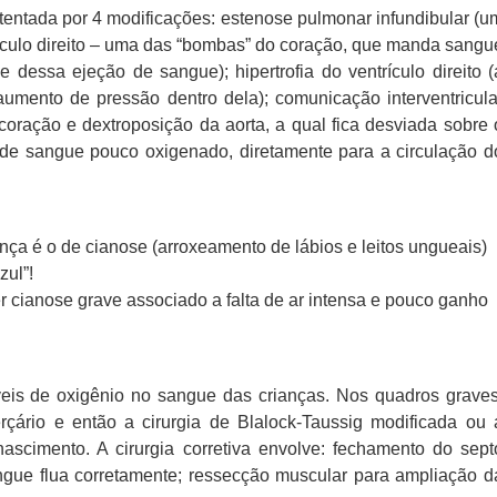
ustentada por 4 modificações: estenose pulmonar infundibular (u
rículo direito – uma das “bombas” do coração, que manda sangu
 dessa ejeção de sangue); hipertrofia do ventrículo direito (
ento de pressão dentro dela); comunicação interventricula
ação e dextroposição da aorta, a qual fica desviada sobre 
ão de sangue pouco oxigenado, diretamente para a circulação d
ça é o de cianose (arroxeamento de lábios e leitos ungueais)
zul”!
cianose grave associado a falta de ar intensa e pouco ganho
íveis de oxigênio no sangue das crianças. Nos quadros graves
rçário e então a cirurgia de Blalock-Taussig modificada ou 
 nascimento. A cirurgia corretiva envolve: fechamento do sept
gue flua corretamente; ressecção muscular para ampliação d