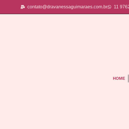
contato@dravanessaguimaraes.com.br
11 976
HOME