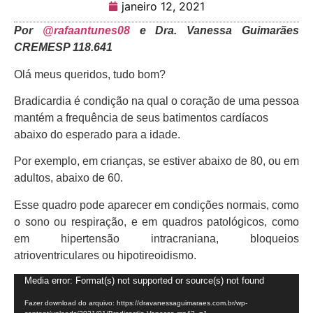
janeiro 12, 2021
Por
@rafaantunes08
e Dra. Vanessa Guimarães
CREMESP 118.641
Olá meus queridos, tudo bom?
Bradicardia é condição na qual o coração de uma pessoa
mantém a frequência de seus batimentos cardíacos
abaixo do esperado para a idade.
Por exemplo, em crianças, se estiver abaixo de 80, ou em
adultos, abaixo de 60.
Esse quadro pode aparecer em condições normais, como
o sono ou respiração, e em quadros patológicos, como
em hipertensão intracraniana, bloqueios
atrioventriculares ou hipotireoidismo.
Media error: Format(s) not supported or source(s) not found
Tocador
de
Fazer download do arquivo: https://dravanessaguimaraes.com.br/wp-