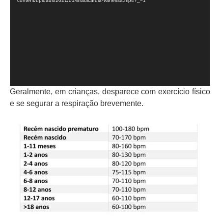
vídeo
content/uploads/2021/01/Bradicardia-Vanessa.mp4?_=1
Geralmente, em crianças, desparece com exercício físico
e se segurar a respiração brevemente.