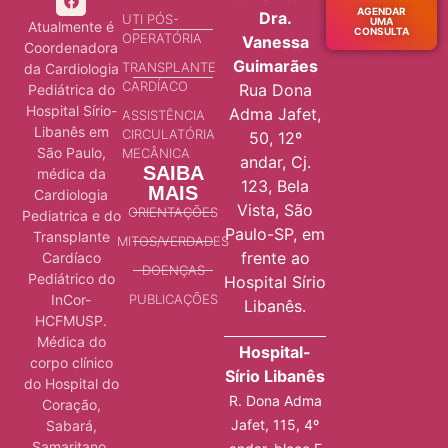
AGENDAR
Dra.
UTI PÓS-
UMA
Atualmente é
CONSULTA
OPERATÓRIA
Vanessa
Coordenadora
Guimarães
TRANSPLANTE
da Cardiologia
CARDÍACO
Rua Dona
Pediátrica do
Hospital Sírio-
Adma Jafet,
ASSISTÊNCIA
Libanês em
CIRCULATÓRIA
50, 12º
São Paulo,
MECÂNICA
andar, Cj.
SAIBA
médica da
123, Bela
MAIS
Cardiologia
Vista, São
ORIENTAÇÕES
Pediatrica e do
Paulo-SP, em
Transplante
MITOS/VERDADES
frente ao
Cardíaco
DOENÇAS
Pediátrico do
Hospital Sírio
InCor-
PUBLICAÇÕES
Libanês.
HCFMUSP.
Médica do
Hospital-
corpo clínico
Sírio Libanês
do Hospital do
R. Dona Adma
Coração,
Jafet, 115, 4º
Sabará,
Samaritano,