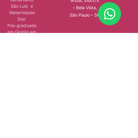
andar, bloco E
São Luiz e
– Bela Vista,
Maternidade
São Paulo – SP
Star.
Pós-graduada
em Gestão em
Saúde, pelo
Instituto Sírio-
Libanês de
Ensino e
Pesquisa.
Além de ser
autora de 4
livros, atuar em
consultórios e
hospitais e
ministrar aulas.