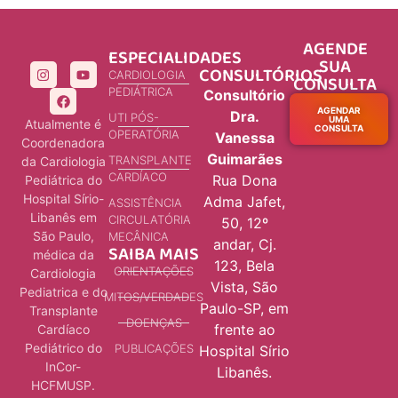
AGENDE
ESPECIALIDADES
SUA
CONSULTÓRIOS
CARDIOLOGIA
CONSULTA
PEDIÁTRICA
Consultório
AGENDAR
Dra.
UTI PÓS-
UMA
Atualmente é
CONSULTA
OPERATÓRIA
Vanessa
Coordenadora
Guimarães
TRANSPLANTE
da Cardiologia
CARDÍACO
Rua Dona
Pediátrica do
Hospital Sírio-
Adma Jafet,
ASSISTÊNCIA
Libanês em
CIRCULATÓRIA
50, 12º
São Paulo,
MECÂNICA
andar, Cj.
SAIBA MAIS
médica da
123, Bela
ORIENTAÇÕES
Cardiologia
Vista, São
Pediatrica e do
MITOS/VERDADES
Paulo-SP, em
Transplante
DOENÇAS
frente ao
Cardíaco
Pediátrico do
PUBLICAÇÕES
Hospital Sírio
InCor-
Libanês.
HCFMUSP.