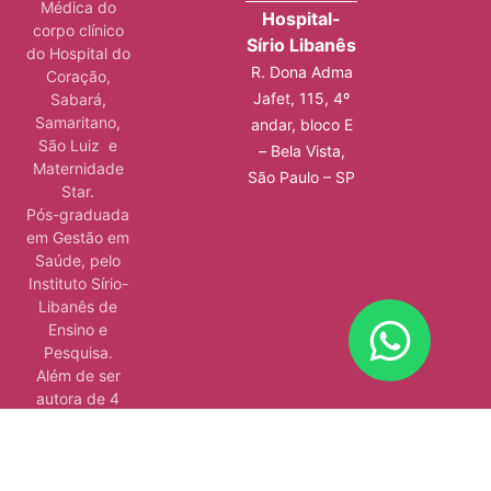
Médica do
Hospital-
corpo clínico
Sírio Libanês
do Hospital do
R. Dona Adma
Coração,
Jafet, 115, 4º
Sabará,
Samaritano,
andar, bloco E
São Luiz e
– Bela Vista,
Maternidade
São Paulo – SP
Star.
Pós-graduada
em Gestão em
Saúde, pelo
Instituto Sírio-
Libanês de
Ensino e
Pesquisa.
Além de ser
autora de 4
livros, atuar em
consultórios e
hospitais e
ministrar aulas.