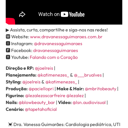
▶ Assista, curta, compartilhe e siga-nos nas redes!
🆆 Website:
www.dravanessaguimaraes.com.br
🅸 Instagram:
@dravanessaguimaraes
🅵 Facebook:
dravanessaguimaraes
🆈 Youtube:
Falando com o Coração
Direção e RP:
@joelreis
|
Planejamento:
@katimenezes_
&
@___brualves
|
Styling:
@joelreis
&
@katimenezes_
|
Produção:
@paciellopri
|
Make & Hair:
@mbritobeauty
|
Figurino:
@lezalezoscarfreire
@lezalez
|
Nails:
@blowbeauty_bar
|
Vídeo:
@lsn.audiovisual
|
Cenário:
@tapetahoficial
💓 Dra. Vanessa Guimarães: Cardiologia pediátrica, UTI