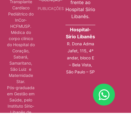
Transplante
frente ao
Cardíaco
PUBLICAÇÕES
Hospital Sírio
Pediátrico do
Libanês.
InCor-
HCFMUSP.
Hospital-
Médica do
Sírio Libanês
corpo clínico
R. Dona Adma
do Hospital do
Jafet, 115, 4º
Coração,
Sabará,
andar, bloco E
Samaritano,
– Bela Vista,
São Luiz e
São Paulo – SP
Maternidade
Star.
Pós-graduada
em Gestão em
Saúde, pelo
Instituto Sírio-
Libanês de
Ensino e
Pesquisa.
Além de ser