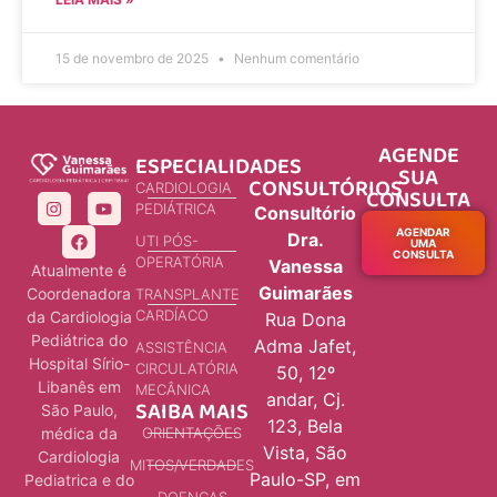
15 de novembro de 2025
Nenhum comentário
AGENDE
ESPECIALIDADES
SUA
CONSULTÓRIOS
CARDIOLOGIA
CONSULTA
PEDIÁTRICA
Consultório
AGENDAR
Dra.
UTI PÓS-
UMA
CONSULTA
OPERATÓRIA
Vanessa
Atualmente é
Guimarães
Coordenadora
TRANSPLANTE
CARDÍACO
da Cardiologia
Rua Dona
Pediátrica do
Adma Jafet,
ASSISTÊNCIA
Hospital Sírio-
CIRCULATÓRIA
50, 12º
Libanês em
MECÂNICA
andar, Cj.
SAIBA MAIS
São Paulo,
123, Bela
ORIENTAÇÕES
médica da
Vista, São
Cardiologia
MITOS/VERDADES
Paulo-SP, em
Pediatrica e do
DOENÇAS