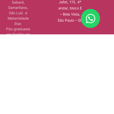
Jafet, 115, 4º
Sabará,
Samaritano,
andar, bloco E
São Luiz e
– Bela Vista,
Maternidade
São Paulo – SP
Star.
Pós-graduada
em Gestão em
Saúde, pelo
Instituto Sírio-
Libanês de
Ensino e
Pesquisa.
Além de ser
autora de 4
livros, atuar em
consultórios e
hospitais e
ministrar aulas.