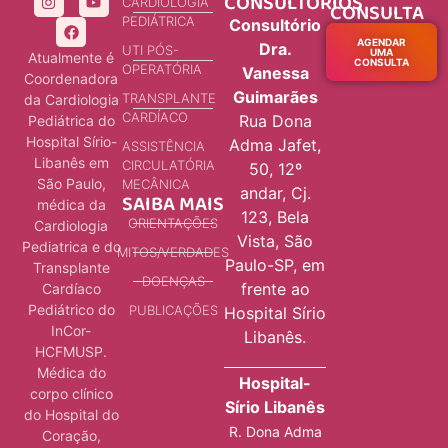
CONSULTÓRIOS
CARDIOLOGIA
CONSULTA
PEDIÁTRICA
Consultório
AGENDAR
Dra.
UTI PÓS-
UMA
Atualmente é
CONSULTA
OPERATÓRIA
Vanessa
Coordenadora
Guimarães
TRANSPLANTE
da Cardiologia
CARDÍACO
Rua Dona
Pediátrica do
Hospital Sírio-
Adma Jafet,
ASSISTÊNCIA
Libanês em
CIRCULATÓRIA
50, 12º
São Paulo,
MECÂNICA
andar, Cj.
SAIBA MAIS
médica da
123, Bela
ORIENTAÇÕES
Cardiologia
Vista, São
Pediatrica e do
MITOS/VERDADES
Paulo-SP, em
Transplante
DOENÇAS
frente ao
Cardíaco
Pediátrico do
PUBLICAÇÕES
Hospital Sírio
InCor-
Libanês.
HCFMUSP.
Médica do
Hospital-
corpo clínico
Sírio Libanês
do Hospital do
R. Dona Adma
Coração,