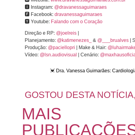
🅸 Instagram:
@dravanessaguimaraes
🅵 Facebook:
dravanessaguimaraes
🆈 Youtube:
Falando com o Coração
Direção e RP:
@joelreis
|
Planejamento:
@katimenezes_
&
@___brualves
| S
Produção:
@paciellopri
| Make & Hair:
@luhairmak
Vídeo:
@lsn.audiovisual
| Cenário:
@maxhausoficia
💓
Dra. Vanessa Guimarães: Cardiologia
GOSTOU DESTA NOTÍCIA
MAIS
PUBLICAÇÕE