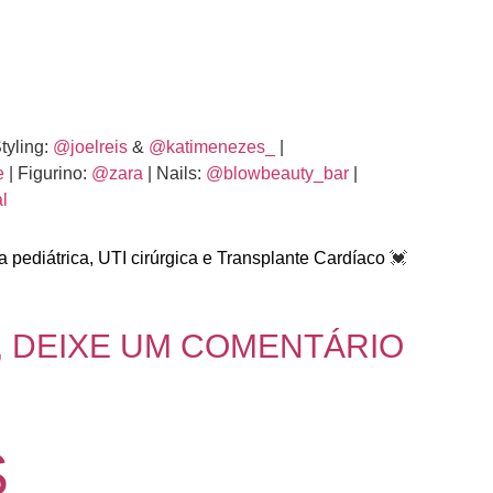
tyling:
@joelreis
&
@katimenezes_
|
e
| Figurino:
@zara
| Nails:
@blowbeauty_bar
|
l
 pediátrica, UTI cirúrgica e Transplante Cardíaco
💓
, DEIXE UM COMENTÁRIO
S