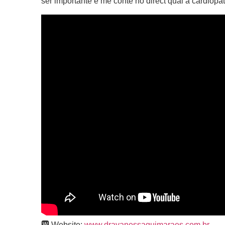
ser importante e me conte no direct qual a cardiopat
🆆 Website:
www.dravanessaguimaraes.com.br