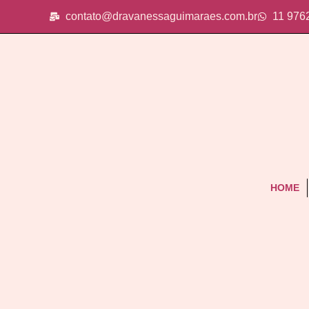
contato@dravanessaguimaraes.com.br
11 976
HOME