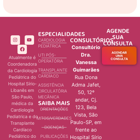
AGENDE
ESPECIALIDADES
SUA
CONSULTÓRIOS
CARDIOLOGIA
CONSULTA
PEDIÁTRICA
Consultório
AGENDAR
Dra.
UTI PÓS-
UMA
Atualmente é
CONSULTA
OPERATÓRIA
Vanessa
Coordenadora
Guimarães
TRANSPLANTE
da Cardiologia
CARDÍACO
Rua Dona
Pediátrica do
Hospital Sírio-
Adma Jafet,
ASSISTÊNCIA
Libanês em
CIRCULATÓRIA
50, 12º
São Paulo,
MECÂNICA
andar, Cj.
SAIBA MAIS
médica da
123, Bela
ORIENTAÇÕES
Cardiologia
Vista, São
Pediatrica e do
MITOS/VERDADES
Paulo-SP, em
Transplante
DOENÇAS
frente ao
Cardíaco
Pediátrico do
PUBLICAÇÕES
Hospital Sírio