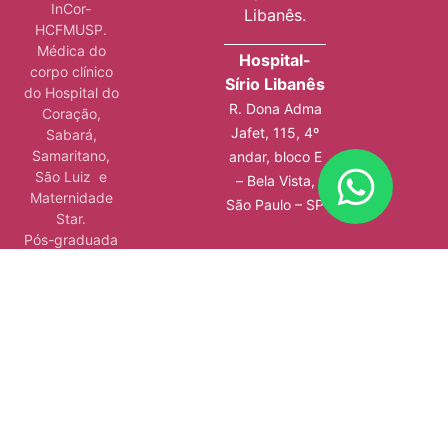
InCor-
Libanês.
HCFMUSP.
Médica do
Hospital-
corpo clínico
Sírio Libanês
do Hospital do
R. Dona Adma
Coração,
Jafet, 115, 4º
Sabará,
Samaritano,
andar, bloco E
São Luiz e
– Bela Vista,
Maternidade
São Paulo – SP
Star.
Pós-graduada
em Gestão em
Saúde, pelo
Instituto Sírio-
Libanês de
Ensino e
Pesquisa.
Além de ser
autora de 4
livros, atuar em