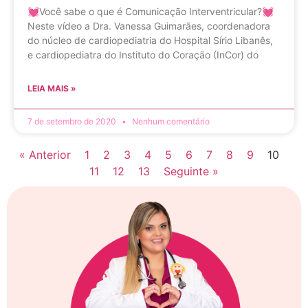
💓Você sabe o que é Comunicação Interventricular?💓
Neste vídeo a Dra. Vanessa Guimarães, coordenadora
do núcleo de cardiopediatria do Hospital Sírio Libanês,
e cardiopediatra do Instituto do Coração (InCor) do
LEIA MAIS »
7 de setembro de 2020
Nenhum comentário
« Anterior
1
2
3
4
5
6
7
8
9
10
11
12
13
Seguinte »