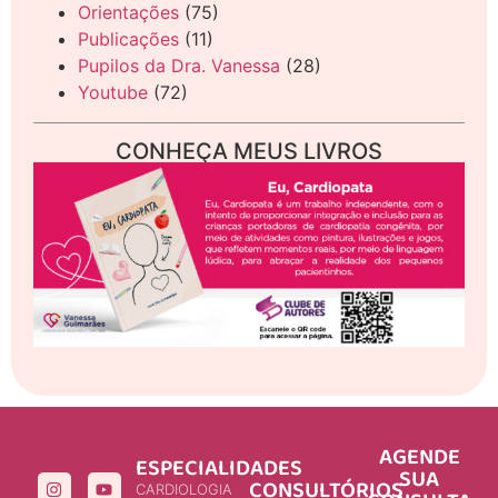
Orientações
(75)
Publicações
(11)
Pupilos da Dra. Vanessa
(28)
Youtube
(72)
CONHEÇA MEUS LIVROS
AGENDE
ESPECIALIDADES
SUA
CONSULTÓRIOS
CARDIOLOGIA