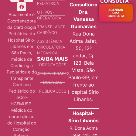
CONSULTA
PEDIÁTRICA
Consultório
AGENDAR
Dra.
UTI PÓS-
UMA
Atualmente é
CONSULTA
OPERATÓRIA
Vanessa
Coordenadora
Guimarães
TRANSPLANTE
da Cardiologia
CARDÍACO
Rua Dona
Pediátrica do
Hospital Sírio-
Adma Jafet,
ASSISTÊNCIA
Libanês em
CIRCULATÓRIA
50, 12º
São Paulo,
MECÂNICA
andar, Cj.
SAIBA MAIS
médica da
123, Bela
ORIENTAÇÕES
Cardiologia
Vista, São
Pediatrica e do
MITOS/VERDADES
Paulo-SP, em
Transplante
DOENÇAS
frente ao
Cardíaco
Pediátrico do
PUBLICAÇÕES
Hospital Sírio
InCor-
Libanês.
HCFMUSP.
Médica do
Hospital-
corpo clínico
Sírio Libanês
do Hospital do
R. Dona Adma
Coração,
Jafet, 115, 4º
Sabará,