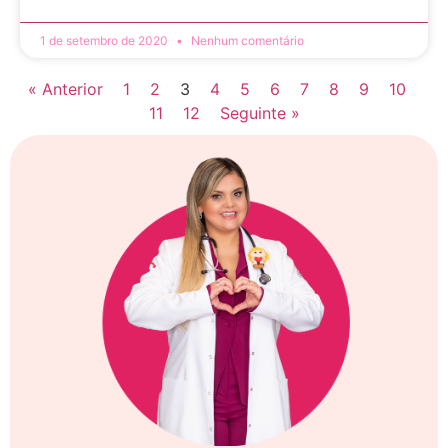
1 de setembro de 2020
Nenhum comentário
« Anterior
1
2
3
4
5
6
7
8
9
10
11
12
Seguinte »