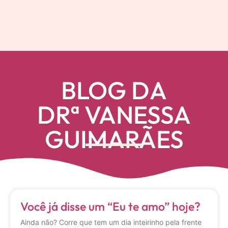
BLOG DA
DRª VANESSA
GUIMARÃES
Você já disse um “Eu te amo” hoje?
Ainda não? Corre que tem um dia inteirinho pela frente