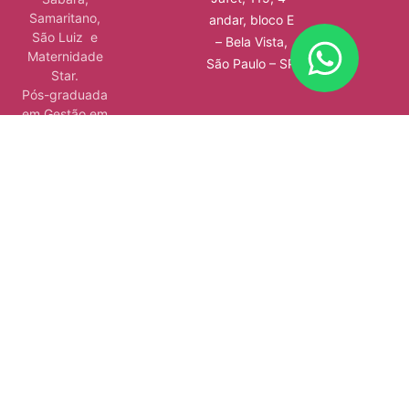
Samaritano,
andar, bloco E
São Luiz e
– Bela Vista,
Maternidade
São Paulo – SP
Star.
Pós-graduada
em Gestão em
Saúde, pelo
Instituto Sírio-
Libanês de
Ensino e
Pesquisa.
Além de ser
autora de 4
livros, atuar em
consultórios e
hospitais e
ministrar aulas.