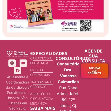
AGENDE
ESPECIALIDADES
SUA
CONSULTÓRIOS
CARDIOLOGIA
CONSULTA
PEDIÁTRICA
Consultório
AGENDAR
Dra.
UTI PÓS-
UMA
CONSULTA
OPERATÓRIA
Vanessa
Atualmente é
Guimarães
Coordenadora
TRANSPLANTE
CARDÍACO
da Cardiologia
Rua Dona
Pediátrica do
Adma Jafet,
ASSISTÊNCIA
Hospital Sírio-
CIRCULATÓRIA
50, 12º
Libanês em
MECÂNICA
andar, Cj.
SAIBA MAIS
São Paulo,