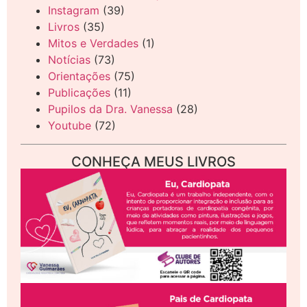
Instagram
(39)
Livros
(35)
Mitos e Verdades
(1)
Notícias
(73)
Orientações
(75)
Publicações
(11)
Pupilos da Dra. Vanessa
(28)
Youtube
(72)
CONHEÇA MEUS LIVROS