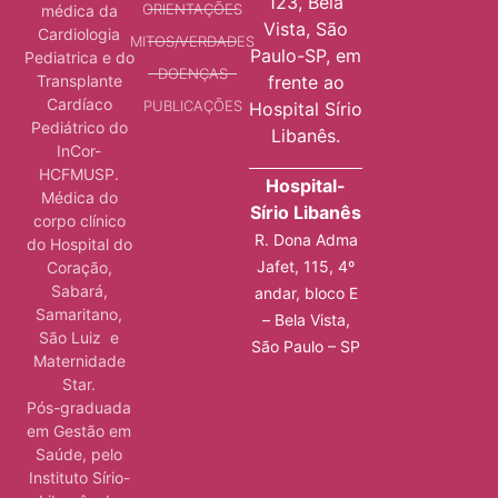
123, Bela
ORIENTAÇÕES
médica da
Vista, São
Cardiologia
MITOS/VERDADES
Paulo-SP, em
Pediatrica e do
DOENÇAS
Transplante
frente ao
Cardíaco
PUBLICAÇÕES
Hospital Sírio
Pediátrico do
Libanês.
InCor-
HCFMUSP.
Hospital-
Médica do
Sírio Libanês
corpo clínico
R. Dona Adma
do Hospital do
Jafet, 115, 4º
Coração,
Sabará,
andar, bloco E
Samaritano,
– Bela Vista,
São Luiz e
São Paulo – SP
Maternidade
Star.
Pós-graduada
em Gestão em
Saúde, pelo
Instituto Sírio-