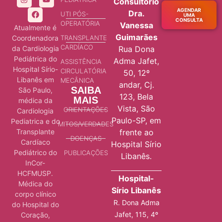
Consultório
AGENDAR
Dra.
UTI PÓS-
UMA
CONSULTA
OPERATÓRIA
Vanessa
Atualmente é
Guimarães
Coordenadora
TRANSPLANTE
CARDÍACO
da Cardiologia
Rua Dona
Pediátrica do
Adma Jafet,
ASSISTÊNCIA
Hospital Sírio-
CIRCULATÓRIA
50, 12º
Libanês em
MECÂNICA
andar, Cj.
SAIBA
São Paulo,
123, Bela
MAIS
médica da
Vista, São
ORIENTAÇÕES
Cardiologia
Paulo-SP, em
Pediatrica e do
MITOS/VERDADES
Transplante
frente ao
DOENÇAS
Cardíaco
Hospital Sírio
Pediátrico do
PUBLICAÇÕES
Libanês.
InCor-
HCFMUSP.
Hospital-
Médica do
Sírio Libanês
corpo clínico
R. Dona Adma
do Hospital do
Jafet, 115, 4º
Coração,