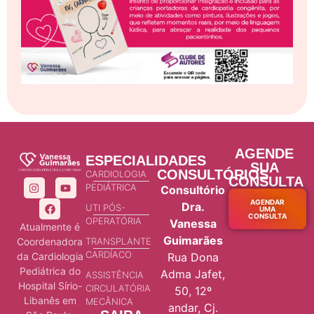
AGENDE
ESPECIALIDADES
SUA
CONSULTÓRIOS
CARDIOLOGIA
CONSULTA
PEDIÁTRICA
Consultório
AGENDAR
Dra.
UTI PÓS-
UMA
CONSULTA
OPERATÓRIA
Vanessa
Atualmente é
Guimarães
Coordenadora
TRANSPLANTE
CARDÍACO
da Cardiologia
Rua Dona
Pediátrica do
Adma Jafet,
ASSISTÊNCIA
Hospital Sírio-
CIRCULATÓRIA
50, 12º
Libanês em
MECÂNICA
andar, Cj.