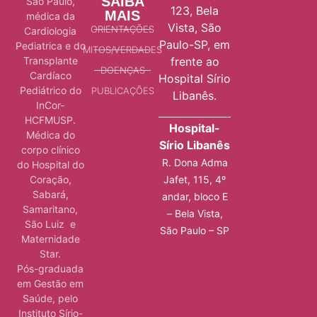
SAIBA
São Paulo,
123, Bela
MAIS
médica da
Vista, São
ORIENTAÇÕES
Cardiologia
Paulo-SP, em
Pediatrica e do
MITOS/VERDADES
Transplante
frente ao
DOENÇAS
Cardíaco
Hospital Sírio
Pediátrico do
PUBLICAÇÕES
Libanês.
InCor-
HCFMUSP.
Hospital-
Médica do
Sírio Libanês
corpo clínico
R. Dona Adma
do Hospital do
Jafet, 115, 4º
Coração,
Sabará,
andar, bloco E
Samaritano,
– Bela Vista,
São Luiz e
São Paulo – SP
Maternidade
Star.
Pós-graduada
em Gestão em
Saúde, pelo
Instituto Sírio-