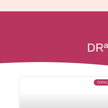
DR
DOENÇ