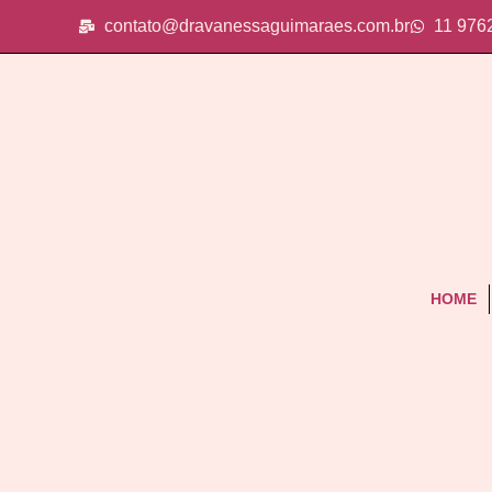
contato@dravanessaguimaraes.com.br
11 976
HOME