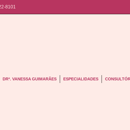
22-8101
DRª. VANESSA GUIMARÃES
ESPECIALIDADES
CONSULTÓR