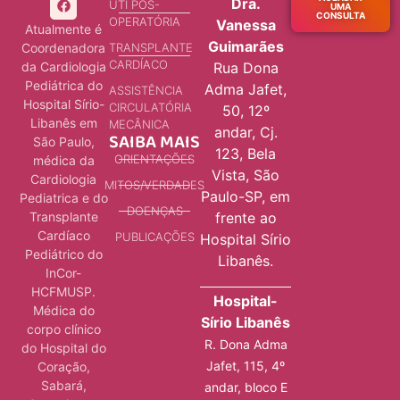
Dra.
UTI PÓS-
UMA
CONSULTA
OPERATÓRIA
Vanessa
Atualmente é
Guimarães
Coordenadora
TRANSPLANTE
CARDÍACO
da Cardiologia
Rua Dona
Pediátrica do
Adma Jafet,
ASSISTÊNCIA
Hospital Sírio-
CIRCULATÓRIA
50, 12º
Libanês em
MECÂNICA
andar, Cj.
SAIBA MAIS
São Paulo,
123, Bela
ORIENTAÇÕES
médica da
Vista, São
Cardiologia
MITOS/VERDADES
Paulo-SP, em
Pediatrica e do
DOENÇAS
Transplante
frente ao
Cardíaco
PUBLICAÇÕES
Hospital Sírio
Pediátrico do
Libanês.
InCor-
HCFMUSP.
Hospital-
Médica do
Sírio Libanês
corpo clínico
R. Dona Adma
do Hospital do
Jafet, 115, 4º
Coração,
Sabará,
andar, bloco E