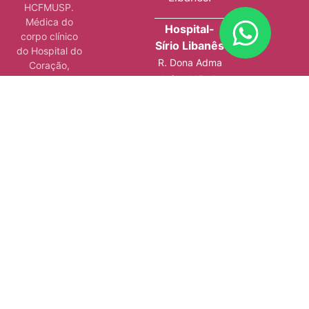
HCFMUSP.
Médica do
Hospital-
corpo clínico
Sírio Libanês
do Hospital do
R. Dona Adma
Coração,
Jafet, 115, 4º
Sabará,
Samaritano,
andar, bloco E
São Luiz e
– Bela Vista,
Maternidade
São Paulo – SP
Star.
Pós-graduada
em Gestão em
Saúde, pelo
Instituto Sírio-
Libanês de
Ensino e
Pesquisa.
Além de ser
autora de 4
livros, atuar em
consultórios e