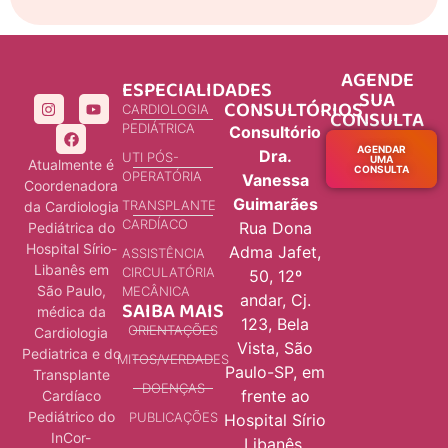
AGENDE
ESPECIALIDADES
SUA
CONSULTÓRIOS
CARDIOLOGIA
CONSULTA
PEDIÁTRICA
Consultório
AGENDAR
Dra.
UTI PÓS-
UMA
Atualmente é
CONSULTA
OPERATÓRIA
Vanessa
Coordenadora
Guimarães
TRANSPLANTE
da Cardiologia
CARDÍACO
Rua Dona
Pediátrica do
Hospital Sírio-
Adma Jafet,
ASSISTÊNCIA
Libanês em
CIRCULATÓRIA
50, 12º
São Paulo,
MECÂNICA
andar, Cj.
SAIBA MAIS
médica da
123, Bela
ORIENTAÇÕES
Cardiologia
Vista, São
Pediatrica e do
MITOS/VERDADES
Paulo-SP, em
Transplante
DOENÇAS
frente ao
Cardíaco
Pediátrico do
PUBLICAÇÕES
Hospital Sírio
InCor-
Libanês.