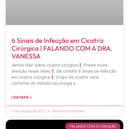
6 Sinais de Infecção em Cicatriz
Cirúrgica | FALANDO COM A DRA.
VANESSA
Vamos falar sobre cicatriz cirúrgica❗️ Preste muita
atenção nesse vídeo❗️ Ele contém 6 Sinais de infecção
em cicatriz cirúrgica❗️ O tipo de cicatriz varia
conforme do método da cirurgia e
LEIA MAIS »
7 de outubro de 2021
Nenhum comentário
FALANDO COM O CORAÇÃO