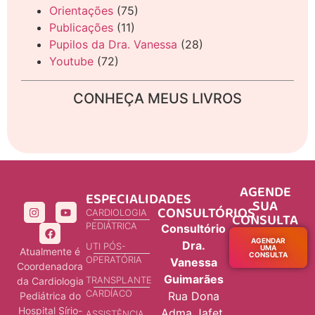
Orientações
(75)
Publicações
(11)
Pupilos da Dra. Vanessa
(28)
Youtube
(72)
CONHEÇA MEUS LIVROS
AGENDE
ESPECIALIDADES
SUA
CONSULTÓRIOS
CARDIOLOGIA
CONSULTA
PEDIÁTRICA
Consultório
AGENDAR
Dra.
UTI PÓS-
UMA
Atualmente é
CONSULTA
OPERATÓRIA
Vanessa
Coordenadora
Guimarães
TRANSPLANTE
da Cardiologia
CARDÍACO
Rua Dona
Pediátrica do
Hospital Sírio-
Adma Jafet,
ASSISTÊNCIA