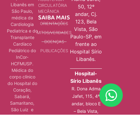
Libanês em
CIRCULATÓRIA
50, 12º
São Paulo,
MECÂNICA
andar, Cj.
SAIBA MAIS
médica da
123, Bela
ORIENTAÇÕES
Cardiologia
Vista, São
Pediatrica e do
MITOS/VERDADES
Paulo-SP, em
Transplante
DOENÇAS
frente ao
Cardíaco
Pediátrico do
PUBLICAÇÕES
Hospital Sírio
InCor-
Libanês.
HCFMUSP.
Médica do
Hospital-
corpo clínico
Sírio Libanês
do Hospital do
R. Dona Adma
Coração,
Jafet, 115, 4º
Sabará,
Samaritano,
andar, bloco E
São Luiz e
– Bela Vista,
Maternidade
São Paulo – SP
Star.
Pós-graduada
em Gestão em