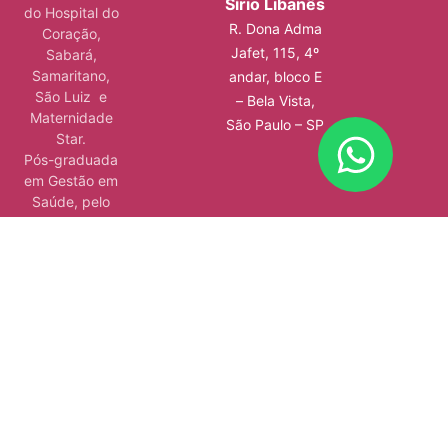
Sírio Libanês
do Hospital do
R. Dona Adma
Coração,
Jafet, 115, 4º
Sabará,
Samaritano,
andar, bloco E
São Luiz e
– Bela Vista,
Maternidade
São Paulo – SP
Star.
Pós-graduada
em Gestão em
Saúde, pelo
Instituto Sírio-
Libanês de
Ensino e
Pesquisa.
Além de ser
autora de 4
livros, atuar em
consultórios e
hospitais e
ministrar aulas.