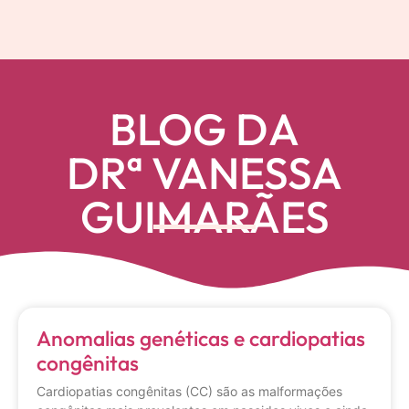
BLOG DA
DRª VANESSA
GUIMARÃES
Anomalias genéticas e cardiopatias
congênitas
Cardiopatias congênitas (CC) são as malformações