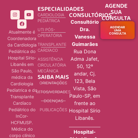
AGENDE
ESPECIALIDADES
SUA
CONSULTÓRIOS
CARDIOLOGIA
CONSULTA
PEDIÁTRICA
Consultório
AGENDAR
Dra.
UTI PÓS-
UMA
Atualmente é
CONSULTA
OPERATÓRIA
Vanessa
Coordenadora
Guimarães
TRANSPLANTE
da Cardiologia
CARDÍACO
Rua Dona
Pediátrica do
Hospital Sírio-
Adma Jafet,
ASSISTÊNCIA
Libanês em
CIRCULATÓRIA
50, 12º
São Paulo,
MECÂNICA
andar, Cj.
SAIBA MAIS
médica da
123, Bela
ORIENTAÇÕES
Cardiologia
Vista, São
Pediatrica e do
MITOS/VERDADES
Paulo-SP, em
Transplante
DOENÇAS
frente ao
Cardíaco
Pediátrico do
PUBLICAÇÕES
Hospital Sírio
InCor-
Libanês.
HCFMUSP.
Médica do
Hospital-
corpo clínico