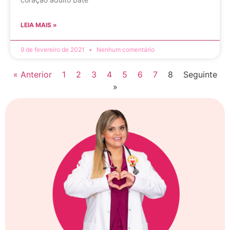
LEIA MAIS »
9 de fevereiro de 2021
Nenhum comentário
« Anterior
1
2
3
4
5
6
7
8
Seguinte
»