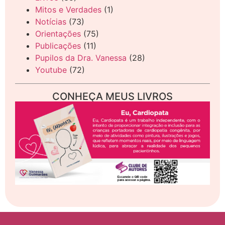
Mitos e Verdades
(1)
Notícias
(73)
Orientações
(75)
Publicações
(11)
Pupilos da Dra. Vanessa
(28)
Youtube
(72)
CONHEÇA MEUS LIVROS